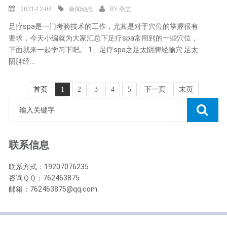
2021-12-04
新闻动态
BY
燕芝
足疗spa是一门考验技术的工作，尤其是对于穴位的掌握很有
要求，今天小编就为大家汇总下足疗spa常用到的一些穴位，
下面就来一起学习下吧。 1、足疗spa之足太阴脾经腧穴 足太
阴脾经...
首页
1
2
3
4
5
下一页
末页
联系信息
联系方式：19207076235
咨询ＱＱ：762463875
邮箱：762463875@qq.com