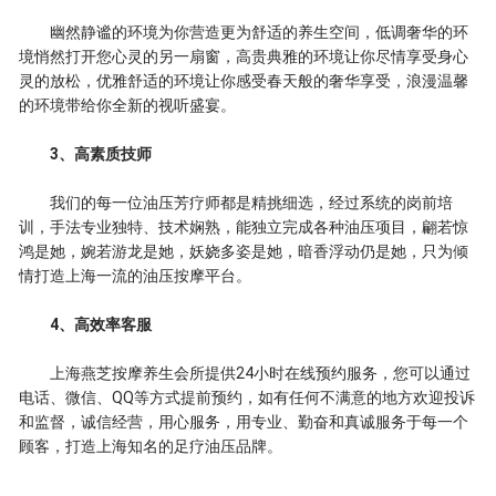
幽然静谧的环境为你营造更为舒适的养生空间，低调奢华的环
境悄然打开您心灵的另一扇窗，高贵典雅的环境让你尽情享受身心
灵的放松，优雅舒适的环境让你感受春天般的奢华享受，浪漫温馨
的环境带给你全新的视听盛宴。
3、高素质技师
我们的每一位油压芳疗师都是精挑细选，经过系统的岗前培
训，手法专业独特、技术娴熟，能独立完成各种油压项目，翩若惊
鸿是她，婉若游龙是她，妖娆多姿是她，暗香浮动仍是她，只为倾
情打造上海一流的油压按摩平台。
4、高效率客服
上海燕芝按摩养生会所提供24小时在线预约服务，您可以通过
电话、微信、QQ等方式提前预约，如有任何不满意的地方欢迎投诉
和监督，诚信经营，用心服务，用专业、勤奋和真诚服务于每一个
顾客，打造上海知名的足疗油压品牌。